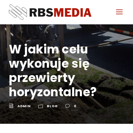
W jakim celu
wykonuje się
przewierty
horyzontalne?
ADMIN
BLOG
0